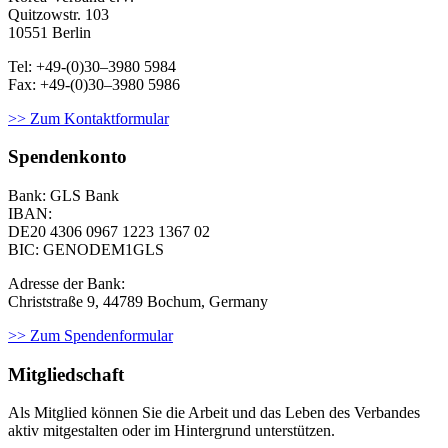
Quitzowstr. 103
10551 Berlin
Tel: +49-(0)30–3980 5984
Fax: +49-(0)30–3980 5986
>> Zum Kontaktformular
Spendenkonto
Bank: GLS Bank
IBAN:
DE20 4306 0967
1223 1367 02
BIC: GENODEM1GLS
Adresse der Bank:
Christstraße 9, 44789 Bochum, Germany
>> Zum Spendenformular
Mitgliedschaft
Als Mit­glied kön­nen Sie die Arbeit und das Leben des Ver­ban­des
aktiv mit­ge­stal­ten oder im Hin­ter­grund unter­stüt­zen.