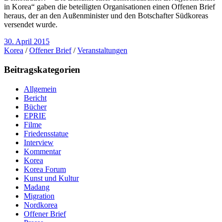
in Korea“ gaben die beteiligten Organisationen einen Offenen Brief
heraus, der an den Außenminister und den Botschafter Südkoreas
versendet wurde.
30. April 2015
Korea
/
Offener Brief
/
Veranstaltungen
Beitragskategorien
Allgemein
Bericht
Bücher
EPRIE
Filme
Friedensstatue
Interview
Kommentar
Korea
Korea Forum
Kunst und Kultur
Madang
Migration
Nordkorea
Offener Brief