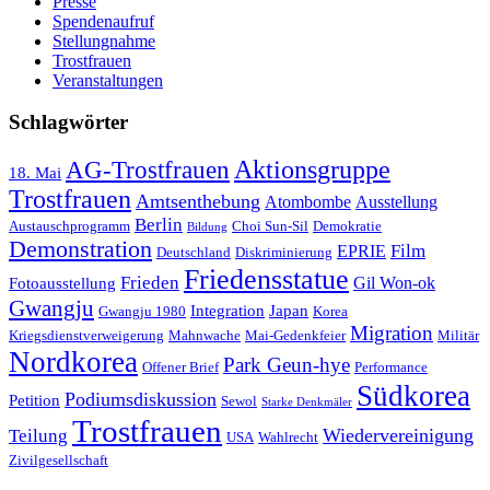
Presse
Spendenaufruf
Stellungnahme
Trostfrauen
Veranstaltungen
Schlagwörter
AG-Trostfrauen
Aktionsgruppe
18. Mai
Trostfrauen
Amtsenthebung
Atombombe
Ausstellung
Berlin
Austauschprogramm
Choi Sun-Sil
Demokratie
Bildung
Demonstration
Film
EPRIE
Deutschland
Diskriminierung
Friedensstatue
Frieden
Gil Won-ok
Fotoausstellung
Gwangju
Integration
Japan
Gwangju 1980
Korea
Migration
Kriegsdienstverweigerung
Mahnwache
Mai-Gedenkfeier
Militär
Nordkorea
Park Geun-hye
Offener Brief
Performance
Südkorea
Podiumsdiskussion
Petition
Sewol
Starke Denkmäler
Trostfrauen
Wiedervereinigung
Teilung
USA
Wahlrecht
Zivilgesellschaft