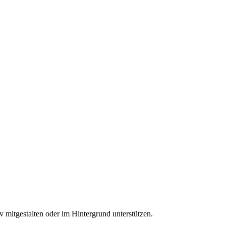
it­ge­stal­ten oder im Hin­ter­grund unter­stüt­zen.