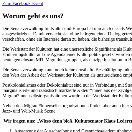
Zum Facebook-Event
Worum geht es uns?
Die Senatsverwaltung für Kultur und Europa hat nun auch das als W
ausgeschrieben. Damit versucht sie, ohne in irgendeinen Dialog getre
verschaffen, ohne ein Interesse daran zu haben, die bisherige transku
Die Werkstatt der Kulturen hat eine unersetzliche Signifikanz als Kul
Erinnerungskultur auf die Agenda einer Kulturpolitik gesetzt worden i
heute gemeinsam MIT Migrationsgruppen, als einzige Institution in Be
Die Senatsverwaltung kann noch keine ernsthafte Beschäftigung mit d
den Wert der Arbeit der Werkstatt der Kulturen als unzureichend empf
Postkolonialismus oder Dekolonialität sind nur in Verbindung mit Str
marginalisierte und rassistisch markierte Akteur*innen aus der Zivi
Migrant*innenselbstorganisationen wurde in der Werkstatt der Kultur
Neben den Migrant*innenselbstorganisationen finden aber auch hier
Jazz- und Welt-Musik Szene.
Wir fragen uns: „Wieso denn bloß, Kultursenator Klaus Ledere
Aussetzung der Ausschreibung und Gesprächswiederaufnahme mi