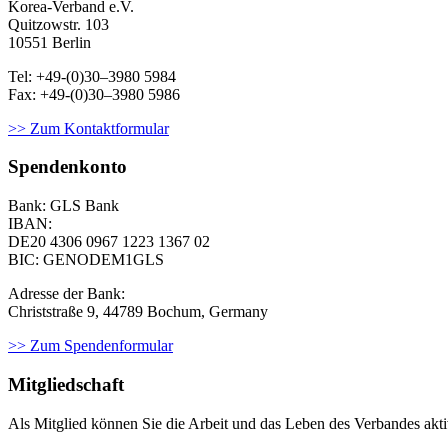
Korea-Ver­band e.V.
Quitzowstr. 103
10551 Berlin
Tel: +49-(0)30–3980 5984
Fax: +49-(0)30–3980 5986
>> Zum Kontaktformular
Spendenkonto
Bank: GLS Bank
IBAN:
DE20 4306 0967
1223 1367 02
BIC: GENODEM1GLS
Adresse der Bank:
Christstraße 9, 44789 Bochum, Germany
>> Zum Spendenformular
Mitgliedschaft
Als Mit­glied kön­nen Sie die Arbeit und das Leben des Ver­ban­des aktiv m