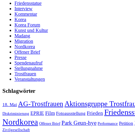
Friedensstatue
Interview
Kommentar
Korea
Korea Forum
Kunst und Kultur
Madang
Migration
Nordkorea
Offener Brief
Presse
Spendenaufruf
Stellungnahme
Trostfrauen
Veranstaltungen
Schlagwörter
AG-Trostfrauen
Aktionsgruppe Trostfra
18. Mai
Friedenss
Film
Frieden
EPRIE
Fotoausstellung
Diskriminierung
Nordkorea
Park Geun-hye
Petition
Offener Brief
Performance
Zivilgesellschaft