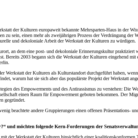
erkstatt der Kulturen europaweit bekannte Mehrsparten-Haus in der Wi
ten zu sein, einen mehr als zweijährigen Prozess der Verdrängung der 
lturelle und dekoloniale Arbeit der Werkstatt der Kulturen zu würdigen.
turort, an dem eine post- und dekoloniale Erinnerungskultur praktiziert
st. Bereits 2003 begann sich die Werkstatt der Kulturen eingehend mit 
rlin.
er Werkstatt der Kulturen als Kulturstandort durchgeführt haben, wenn 
indet, warum hat sie sich aber das populärste Projekt der Werkstatt ang
ategien des Empowerments und des Antirassismus zu verstehen: Die Werks
lgesellschaft einen Raum für Empowerment geboten bekommen. Der Migra
en gegründet.
 wenig beachtete andere Gruppierungen einen offenen Präsentations- 
r?“ und möchten folgende Kern-Forderungen der Senatsverwaltung 
t der Werkstatt der Kulturen hinsichtlich einer koalitionskonformen