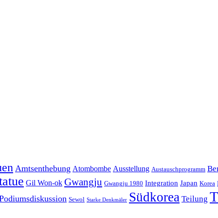
uen
Amtsenthebung
Ber
Atombombe
Ausstellung
Austauschprogramm
tatue
Gwangju
Gil Won-ok
Integration
Japan
Gwangju 1980
Korea
T
Südkorea
Podiumsdiskussion
Teilung
Sewol
Starke Denkmäler