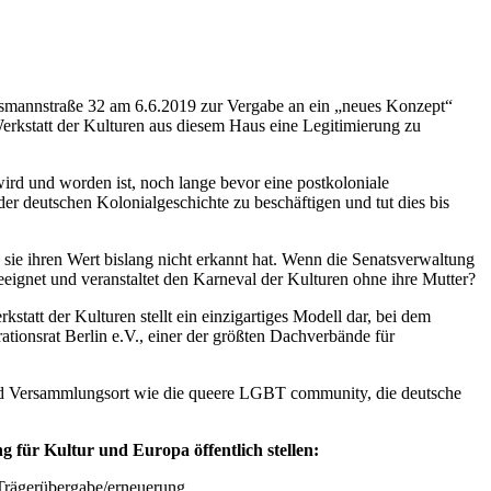
ssmannstraße 32 am 6.6.2019 zur Vergabe an ein „neues Konzept“
Werkstatt der Kulturen aus diesem Haus eine Legitimierung zu
 wird und worden ist, noch lange bevor eine postkoloniale
der deutschen Kolonialgeschichte zu beschäftigen und tut dies bis
sie ihren Wert bislang nicht erkannt hat. Wenn die Senatsverwaltung
eeignet und veranstaltet den Karneval der Kulturen ohne ihre Mutter?
tatt der Kulturen stellt ein einzigartiges Modell dar, bei dem
tionsrat Berlin e.V., einer der größten Dachverbände für
und Versammlungsort wie die queere LGBT community, die deutsche
für Kultur und Europa öffentlich stellen:
 Trägerübergabe/erneuerung