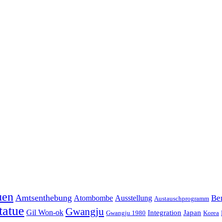
uen
Amtsenthebung
Ber
Atombombe
Ausstellung
Austauschprogramm
tatue
Gwangju
Gil Won-ok
Integration
Japan
Gwangju 1980
Korea