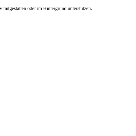
it­ge­stal­ten oder im Hin­ter­grund unter­stüt­zen.