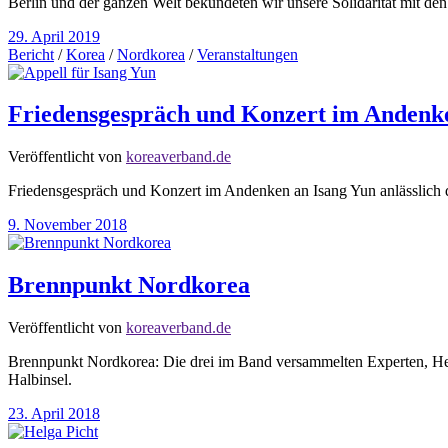
Berlin und der ganzen Welt bekundeten wir unsere Solidarität mit d
29. April 2019
Bericht
/
Korea
/
Nordkorea
/
Veranstaltungen
Friedensgespräch und Konzert im Andenk
Veröffentlicht von
koreaverband.de
Friedensgespräch und Konzert im Andenken an Isang Yun anlässlich d
9. November 2018
Brennpunkt Nordkorea
Veröffentlicht von
koreaverband.de
Brennpunkt Nordkorea: Die drei im Band versammelten Experten, Helg
Halbinsel.
23. April 2018