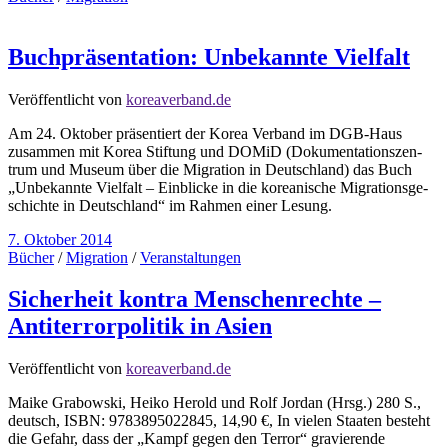
Buchpräsentation: Unbekannte Vielfalt
Veröffentlicht von
koreaverband.de
Am 24. Okto­ber prä­sen­tiert der Korea Ver­band im DGB-Haus
zusam­men mit Korea Stif­tung und DOMiD (Doku­men­ta­ti­ons­zen­
trum und Museum über die Migra­tion in Deutsch­land) das Buch
„Unbe­kannte Viel­falt – Ein­bli­cke in die korea­ni­sche Migra­ti­ons­ge­
schichte in Deutsch­land“ im Rah­men einer Lesung.
7. Oktober 2014
Bücher
/
Migration
/
Veranstaltungen
Sicherheit kontra Menschenrechte –
Antiterrorpolitik in Asien
Veröffentlicht von
koreaverband.de
Maike Grabowski, Heiko Herold und Rolf Jordan (Hrsg.) 280 S.,
deutsch, ISBN: 9783895022845, 14,90 €, In vielen Staaten besteht
die Gefahr, dass der „Kampf gegen den Terror“ gravierende