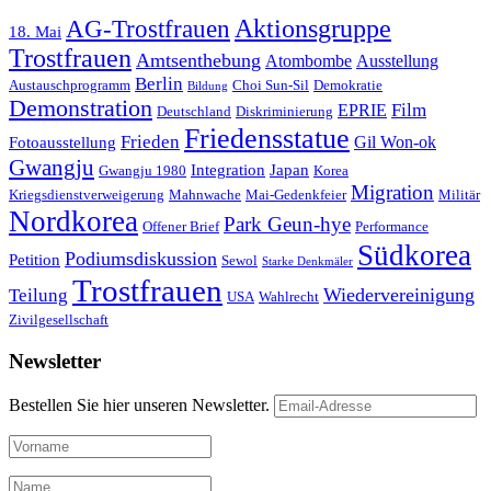
AG-Trostfrauen
Aktionsgruppe
18. Mai
Trostfrauen
Amtsenthebung
Atombombe
Ausstellung
Berlin
Austauschprogramm
Choi Sun-Sil
Demokratie
Bildung
Demonstration
Film
EPRIE
Deutschland
Diskriminierung
Friedensstatue
Frieden
Gil Won-ok
Fotoausstellung
Gwangju
Integration
Japan
Gwangju 1980
Korea
Migration
Kriegsdienstverweigerung
Mahnwache
Mai-Gedenkfeier
Militär
Nordkorea
Park Geun-hye
Offener Brief
Performance
Südkorea
Podiumsdiskussion
Petition
Sewol
Starke Denkmäler
Trostfrauen
Wiedervereinigung
Teilung
USA
Wahlrecht
Zivilgesellschaft
Newsletter
Bestellen Sie hier unseren Newsletter.