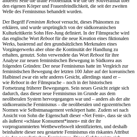
anderen Seite die uralte Problematik wie die der Souveränität über
den eigenen Körper und Frauenfeindlichkeit, die seit der zweiten
Welle des Feminismus behandelt wurden.
Der Begriff
Feminism Reboot
versucht, dieses Phänomen zu
erklären, und wurde ursprünglich von der südkoreanischen
Kulturkritikerin Sohn Hee-Jung definiert. In der Filmsprache wird
das englische Wort
Reboot
für die neue Kreation eines fiktionalen
Werks, basierend auf den grundsätzlichen Merkmalen eines
Vorgängerwerks aber ohne die Kontinuität der Handlung zu
erhalten, genutzt. Sohn verwendete das Wort
Reboot
für ihre
Analyse zur neuen feministischen Bewegung in Südkorea aus
folgenden Gründen: Der neue Feminismus hatte im Vergleich zur
feministischen Bewegung der letzten 100 Jahre auf der koreanischen
Halbinsel zwar ein sehr anderes Gesicht, allerdings stand er –
wie
Reboot
in der Filmsprache – noch in der historischen
Fortsetzung früherer Bewegungen. Sein neues Gesicht zeigte sich
dadurch, dass dieser neue Feminismus im Grunde aus dem
neoliberalen System hervorgegangen war und – anders als der alte
südkoreanische Feminismus – die neoliberalen und egozentrischen
Normen wie Selbstmanagement verkörpert hatte. Zudem sei nach
Ansicht von Sohn die Eigenschaft dieser »Net Femi«, dass sie sich
als äußerst »schlaue Konsument*innen« mit der ihr
vorprogrammierten Wettbewerbswelt identifizierten, und deshalb
beinhaltete dieser neu gestartete Feminismus ein riskantes Attribut