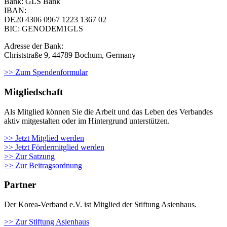
Bank: GLS Bank
IBAN:
DE20 4306 0967
1223 1367 02
BIC: GENODEM1GLS
Adresse der Bank:
Christstraße 9, 44789 Bochum, Germany
>> Zum Spendenformular
Mitgliedschaft
Als Mit­glied kön­nen Sie die Arbeit und das Leben des Ver­ban­des
aktiv mit­ge­stal­ten oder im Hin­ter­grund unter­stüt­zen.
>> Jetzt Mitglied werden
>> Jetzt Fördermitglied werden
>> Zur Satzung
>> Zur Beitragsordnung
Partner
Der Korea-Verband e.V. ist Mitglied der Stiftung Asienhaus.
>> Zur Stiftung Asienhaus