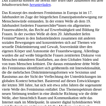
Das Editorial können Sie bereits hier lesen oder zusammen mit dem
Inhaltsverzeichnis
herunterl
a
den
.
Das Konzept des modernen Feminismus in Europa ist im 17.
Jahrhundert im Zuge der bürgerlichen Emanzipationsbewegung zur
Menschenwürde entstanden. In der ersten Welle ab dem 19.
Jahrhundert forderten Frauenrechtler*innen ein allgemeines
Frauenwahlrecht, das Recht auf Erwerbstätigkeit und Bildung für
Frauen. In der zweiten Welle ab dem 20. Jahrhundert liefen
Feminist*innen in den Industrieländern zusammen mit anderen
sozialen Bewegungen und konzentrierten sich auf Themen wie
sexuelle Diskriminierung und Gewalt, Souveränität über den
eigenen Körper und Autonomie der Frauenbewegung. Allerdings
wurden die auf weiße bürgerliche Frauen zentrierten Diskurse von
Menschen mitanderen Hautfarben, aus dem Globalen Süden und
von trans Menschen kritisiert. Die daraus entstandene dritte Welle
des Feminismus identifiziert sich größtenteils mit Intersektionalität,
die die mehrfachen Diskriminierungsformen wie Sexismus und
Rassismus aus der Sicht der Verflechtung der Unterdrückungen im
globalen Kontext betrachtet. Basierend auf diesen Entwicklungen
der letzten 300 Jahre, hat sich seit etwa zehn Jahren die sogenannte
vier­te Welle des Feminismus entfaltet: Das Themenspektrum dieser
neuen Strömung tendiert in eine ähnliche Richtung wie die dritte
Welle, aber hinsichtlich Raum und Kommu­nikation steht das
Internet stark im Mittelpunkt. In unse­rer digital hybridisierten Welt