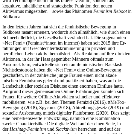
wird Technologie nicht nur als bloßes Medium, sondern als
kognitive, inhaltliche und strategische Funktion den neuen
Aktivismus mitgestalten – sowie das Phänomen
Feminism Reboot
in
Südkorea.
In den letzten Jahren hat sich die feministische Bewegung in
Südkorea rasant erneuert, wodurch sich allmählich, wie durch einen
Schneeballeffekt, die Ge­sellschaft verändert hat. Die sogenannten
»Net Femi« (Feminist*innen im Internet) haben seit 2015 ihre Er­
fahrungen mit Geschlechterdiskriminierung im privaten und
beruflichen Leben aktiv thematisiert. Als Reakti­on auf ihre direkten
Aktionen, in der ihr Hass gegen­über Männern oftmals zum
Ausdruck kam, entwickelte sich ein antifeministischer Backlash.
Nichtsdestotrotz haben die »Net Femi« eine Online-Bewegung
geschaf­fen, in der zahlreiche junge Frauen einen nicht-akade­
mischen Feminismus gelernt und praktiziert haben, was auf die
Landschaft aller sozialen Diskurse einen enor­men Einfluss hatte.
Aufgrund dieser gemeinsamen On­line-Erfahrungen konnten sich
Frauen für weitere Off­line-Aktivitäten schneller und effektiver
mobilisieren, wie z.B. bei den Themen Femizid (2016), #MeToo-
Bewegung (2018), Spycams (2018), Abtreibungsgesetz (2019) und
sexuelle Ausbeutung mittels digitaler Plattformen (2020). Dies zeigt
eine bemerkenswerte Entwicklung, nämlich eine Kombination
zweier Charakteristika: Die digitale Welt auf der einen Seite, in
der
Hashtag-Feminism
und
Slacktivism
herrschen, und auf der