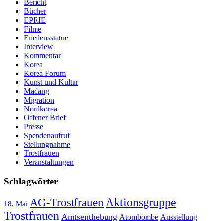
Bericht
Bücher
EPRIE
Filme
Friedensstatue
Interview
Kommentar
Korea
Korea Forum
Kunst und Kultur
Madang
Migration
Nordkorea
Offener Brief
Presse
Spendenaufruf
Stellungnahme
Trostfrauen
Veranstaltungen
Schlagwörter
AG-Trostfrauen
Aktionsgruppe
18. Mai
Trostfrauen
Amtsenthebung
Atombombe
Ausstellung