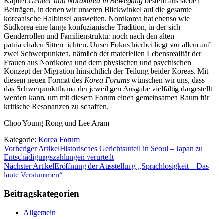
Kapitel
Gender und Nordkorea in Bewegung
besteht aus sieben
Beiträgen, in denen wir unseren Blickwinkel auf die gesamte
koreanische Halbinsel ausweiten. Nord­korea hat ebenso wie
Südkorea eine lange konfuzianische Tradition, in der sich
Genderrollen und Familienstruk­tur noch nach den alten
patriarchalen Sitten richten. Un­ser Fokus hierbei liegt vor allem auf
zwei Schwerpunk­ten, nämlich der materiellen Lebensrealität der
Frauen aus Nordkorea und dem physischen und psychischen
Konzept der Migration hinsichtlich der Teilung beider Koreas. Mit
diesem neuen Format des
Korea Forums
wün­schen wir uns, dass
das Schwerpunktthema der jeweiligen Ausgabe vielfältig dargestellt
werden kann, um mit die­sem Forum einen gemeinsamen Raum für
kritische Re­sonanzen zu schaffen.
Choo Young-Rong und Lee Aram
Kategorie:
Korea Forum
Vorheriger Artikel
Historisches Gerichtsurteil in Seoul – Japan zu
Entschädigungszahlungen verurteilt
Nächster Artikel
Eröffnung der Ausstellung „Sprachlosigkeit – Das
laute Verstummen“
Beitragskategorien
Allgemein