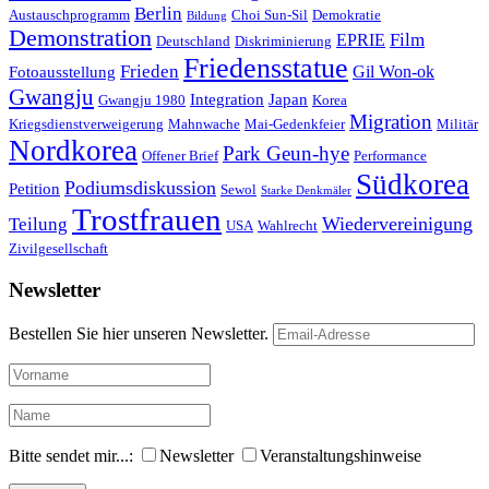
Berlin
Austauschprogramm
Choi Sun-Sil
Demokratie
Bildung
Demonstration
Film
EPRIE
Deutschland
Diskriminierung
Friedensstatue
Frieden
Gil Won-ok
Fotoausstellung
Gwangju
Integration
Japan
Gwangju 1980
Korea
Migration
Kriegsdienstverweigerung
Mahnwache
Mai-Gedenkfeier
Militär
Nordkorea
Park Geun-hye
Offener Brief
Performance
Südkorea
Podiumsdiskussion
Petition
Sewol
Starke Denkmäler
Trostfrauen
Wiedervereinigung
Teilung
USA
Wahlrecht
Zivilgesellschaft
Newsletter
Bestellen Sie hier unseren Newsletter.
Bitte sendet mir...:
Newsletter
Veranstaltungshinweise