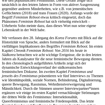
wie den populistischen Feminismus. Diese Gefahr zeigte sich
tatsächlich in den letzten Jahren in Form von aktiver Ausgrenzung
gegenüber anderen Minderheiten, wie z.B. von jemenitischen
Geflüchteten (2018) und trans Frauen (2020). Anfangs wurde der
Begriff
Feminism Reboot
etwas kritisch eingesetzt, doch das
Phänomen
Feminism Reboot
hat sich vielseitig entwickelt –
Urheberin Sohn meinte dazu, dass dieses Wort nun seine eigene
Lebenskraft in der Welt habe.
Wir verfassen den 28. Jahrgang des
Korea Forums
mit Blick auf die
Historizität von Sprache, anders formuliert mit Blick auf die
vielfältigen Implikationen des Begriffes
Feminism Reboot.
Im ersten
Kapitel
Chronik Feminism Reboot: Von 2016 bis heute in
Südkorea
betrachten wir acht wichtige Ereignisse, die in den letzten
Jahren als Katalysator für die neue feministische Bewegung dienten.
In den chronologisch aufgeführten Artikeln zeigt sich der
dynamische Entwicklungsverlauf der südkoreanischen
feministischen Diskurse. Im zweiten Kapitel
Feminismus und
jenseits des Feminismus
präsentieren wir fünf Inter­views zu Themen
wie Identitätspolitik, soziale Normen, Behinderung, Digitalisierung,
queere Bewegung, Rassis­mus, Wehrdienstverweigerung und
Männlichkeit. Durch die Stimmen unserer Interviewpartner*innen
ergänzen wir einige im ersten Kapitel vernachlässigte Strömungen
der dritten Welle des Feminismus: Intersektionalität,
Queerfeminismus und feministische Friedenspolitik. Das letzte