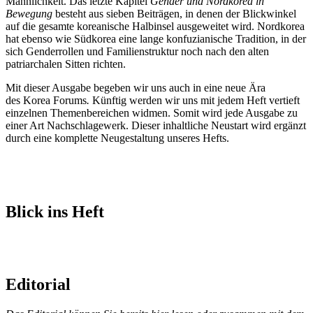
Männlichkeit. Das letzte Kapitel
Gender und Nordkorea in
Bewegung
besteht aus sieben Beiträgen, in denen der Blickwinkel
auf die gesamte koreanische Halbinsel ausgeweitet wird. Nordkorea
hat ebenso wie Südkorea eine lange konfuzianische Tradition, in der
sich Genderrollen und Familienstruktur noch nach den alten
patriarchalen Sitten richten.
Mit dieser Ausgabe begeben wir uns auch in eine neue Ära
des Korea Forums
.
Künftig werden wir uns mit jedem Heft vertieft
einzelnen Themenbereichen widmen. Somit wird jede Ausgabe zu
einer Art Nachschlagewerk. Dieser inhaltliche Neustart wird ergänzt
durch eine komplette Neugestaltung unseres Hefts.
Blick ins Heft
Korea
Korea
Korea
Korea
Korea
Korea
Korea
Korea
Korea
Kore
Forum
Forum
Forum
Forum
Forum
Forum
Forum
Forum
Forum
Foru
28
28
28
28
28
28
28
28
28
28
Editorial
Seiten
Seiten
Seiten
Seiten
Seiten
Seiten
Seiten
Seiten
Seiten
Seite
6-
4-
8-
24-
28-
36-
44-
72-
108-
128-
7
5
9
25
29
37
45
73
109
129