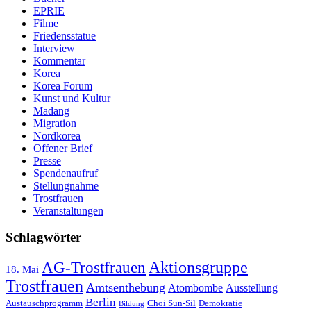
EPRIE
Filme
Friedensstatue
Interview
Kommentar
Korea
Korea Forum
Kunst und Kultur
Madang
Migration
Nordkorea
Offener Brief
Presse
Spendenaufruf
Stellungnahme
Trostfrauen
Veranstaltungen
Schlagwörter
AG-Trostfrauen
Aktionsgruppe
18. Mai
Trostfrauen
Amtsenthebung
Atombombe
Ausstellung
Berlin
Austauschprogramm
Choi Sun-Sil
Demokratie
Bildung