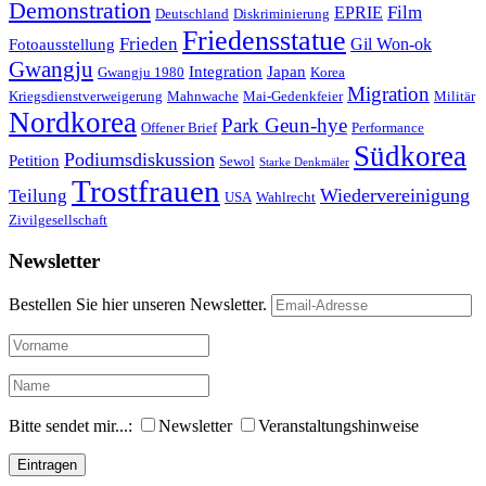
Demonstration
Film
EPRIE
Deutschland
Diskriminierung
Friedensstatue
Frieden
Gil Won-ok
Fotoausstellung
Gwangju
Integration
Japan
Gwangju 1980
Korea
Migration
Kriegsdienstverweigerung
Mahnwache
Mai-Gedenkfeier
Militär
Nordkorea
Park Geun-hye
Offener Brief
Performance
Südkorea
Podiumsdiskussion
Petition
Sewol
Starke Denkmäler
Trostfrauen
Wiedervereinigung
Teilung
USA
Wahlrecht
Zivilgesellschaft
Newsletter
Bestellen Sie hier unseren Newsletter.
Bitte sendet mir...:
Newsletter
Veranstaltungshinweise