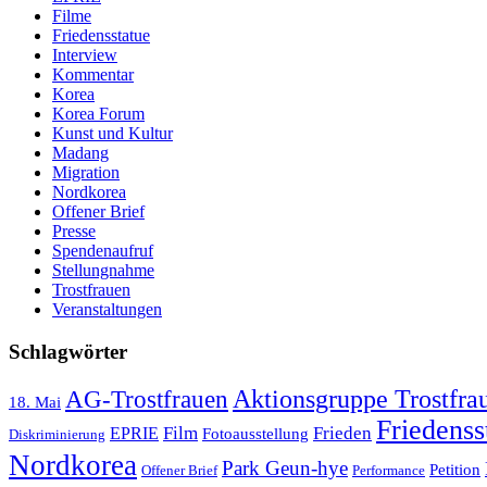
Filme
Friedensstatue
Interview
Kommentar
Korea
Korea Forum
Kunst und Kultur
Madang
Migration
Nordkorea
Offener Brief
Presse
Spendenaufruf
Stellungnahme
Trostfrauen
Veranstaltungen
Schlagwörter
AG-Trostfrauen
Aktionsgruppe Trostfra
18. Mai
Friedenss
Film
Frieden
EPRIE
Fotoausstellung
Diskriminierung
Nordkorea
Park Geun-hye
Petition
Offener Brief
Performance