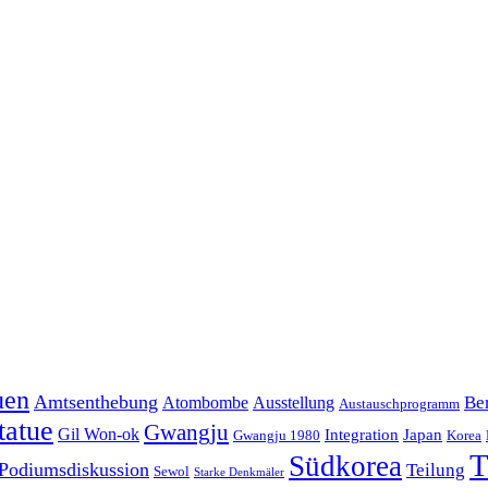
uen
Amtsenthebung
Ber
Atombombe
Ausstellung
Austauschprogramm
tatue
Gwangju
Gil Won-ok
Integration
Japan
Gwangju 1980
Korea
T
Südkorea
Podiumsdiskussion
Teilung
Sewol
Starke Denkmäler