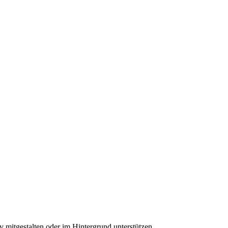
it­ge­stal­ten oder im Hin­ter­grund unter­stüt­zen.