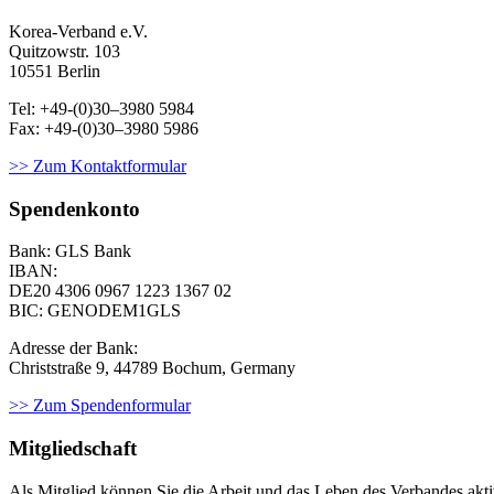
Korea-Ver­band e.V.
Quitzowstr. 103
10551 Berlin
Tel: +49-(0)30–3980 5984
Fax: +49-(0)30–3980 5986
>> Zum Kontaktformular
Spendenkonto
Bank: GLS Bank
IBAN:
DE20 4306 0967
1223 1367 02
BIC: GENODEM1GLS
Adresse der Bank:
Christstraße 9, 44789 Bochum, Germany
>> Zum Spendenformular
Mitgliedschaft
Als Mit­glied kön­nen Sie die Arbeit und das Leben des Ver­ban­des aktiv m