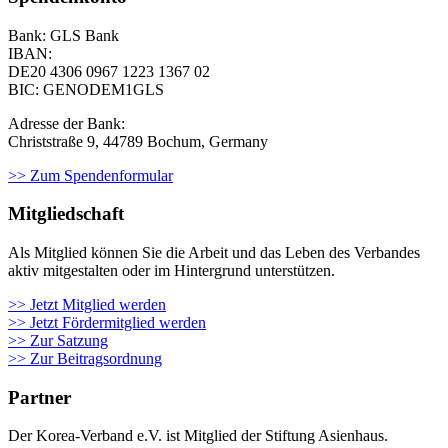
Bank: GLS Bank
IBAN:
DE20 4306 0967
1223 1367 02
BIC: GENODEM1GLS
Adresse der Bank:
Christstraße 9, 44789 Bochum, Germany
>> Zum Spendenformular
Mitgliedschaft
Als Mit­glied kön­nen Sie die Arbeit und das Leben des Ver­ban­des
aktiv mit­ge­stal­ten oder im Hin­ter­grund unter­stüt­zen.
>> Jetzt Mitglied werden
>> Jetzt Fördermitglied werden
>> Zur Satzung
>> Zur Beitragsordnung
Partner
Der Korea-Verband e.V. ist Mitglied der Stiftung Asienhaus.