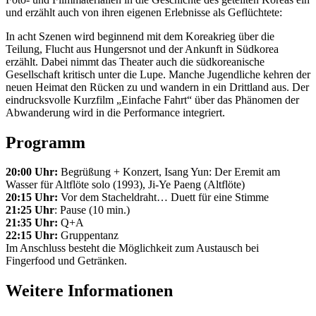
und erzählt auch von ihren eigenen Erlebnisse als Geflüchtete:
In acht Szenen wird beginnend mit dem Koreakrieg über die
Teilung, Flucht aus Hungersnot und der Ankunft in Südkorea
erzählt. Dabei nimmt das Theater auch die südkoreanische
Gesellschaft kritisch unter die Lupe. Manche Jugendliche kehren der
neuen Heimat den Rücken zu und wandern in ein Drittland aus. Der
eindrucksvolle Kurzfilm „Einfache Fahrt“ über das Phänomen der
Abwanderung wird in die Performance integriert.
Programm
20:00 Uhr:
Begrüßung + Konzert, Isang Yun: Der Eremit am
Wasser für Altflöte solo (1993), Ji-Ye Paeng (Altflöte)
20:15 Uhr:
Vor dem Stacheldraht… Duett für eine Stimme
21:25 Uhr
: Pause (10 min.)
21:35 Uhr:
Q+A
22:15 Uhr:
Gruppentanz
Im Anschluss besteht die Möglichkeit zum Austausch bei
Fingerfood und Getränken.
Weitere Informationen