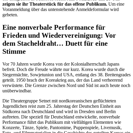
zeigen sie ihr Theaterstück für das offene Publikum.
Um eine
Voranmeldung über das untenstehende Anmeldeformular wird
gebeten.
Eine nonverbale Performance für
Frieden und Wiedervereinigung: Vor
dem Stacheldraht… Duett für eine
Stimme
Vor 70 Jahren wurde Korea von der Kolonialherrschaft Japans
befreit. Doch die Freude währte nur kurz. Korea wurde durch die
Siegermächte, Sowjetunion und USA, entlang des 38. Breitengrades
geteilt. 1950 brach der Koreakrieg aus, der das Land verheerend
verwüstete. Die Grenze zwischen Nord und Süd ist auch heute noch
unüberwindbar.
Die Theatergruppe Setnet mit nordkoreanischen geflüchteten
Jugendlichen reist zum 25. Jahrestag der Deutschen Einheit aus
Südkorea nach Deutschland und wird in Dresden und Berlin
auftreten. Die speziell für Deutschland entwickelte, nonverbale
Performance führt das Publikum mit vielfältigen Elementen wie
Konzerte, Tänze, Spiele, Pantomime, Puppenspiele, Livemusik,
Foto- und Filmmaterialien in die Geschichte des geteilten Koreas ein