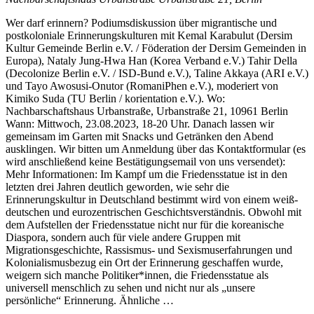
Wer darf erinnern? Podiumsdiskussion über migrantische und
postkoloniale Erinnerungskulturen mit Kemal Karabulut (Dersim
Kultur Gemeinde Berlin e.V. / Föderation der Dersim Gemeinden in
Europa), Nataly Jung-Hwa Han (Korea Verband e.V.) Tahir Della
(Decolonize Berlin e.V. / ISD-Bund e.V.), Taline Akkaya (ARI e.V.)
und Tayo Awosusi-Onutor (RomaniPhen e.V.), moderiert von
Kimiko Suda (TU Berlin / korientation e.V.). Wo:
Nachbarschaftshaus Urbanstraße, Urbanstraße 21, 10961 Berlin
Wann: Mittwoch, 23.08.2023, 18-20 Uhr. Danach lassen wir
gemeinsam im Garten mit Snacks und Getränken den Abend
ausklingen. Wir bitten um Anmeldung über das Kontaktformular (es
wird anschließend keine Bestätigungsemail von uns versendet):
Mehr Informationen: Im Kampf um die Friedensstatue ist in den
letzten drei Jahren deutlich geworden, wie sehr die
Erinnerungskultur in Deutschland bestimmt wird von einem weiß-
deutschen und eurozentrischen Geschichtsverständnis. Obwohl mit
dem Aufstellen der Friedensstatue nicht nur für die koreanische
Diaspora, sondern auch für viele andere Gruppen mit
Migrationsgeschichte, Rassismus- und Sexismuserfahrungen und
Kolonialismusbezug ein Ort der Erinnerung geschaffen wurde,
weigern sich manche Politiker*innen, die Friedensstatue als
universell menschlich zu sehen und nicht nur als „unsere
persönliche“ Erinnerung. Ähnliche …