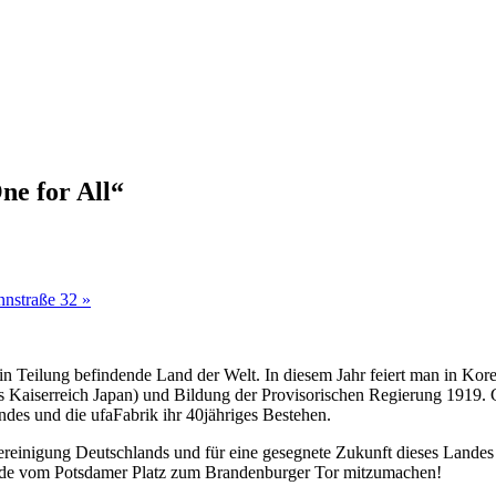
ne for All“
nnstraße 32
»
ch in Teilung befindende Land der Welt. In diesem Jahr feiert man in 
aiserreich Japan) und Bildung der Provisorischen Regierung 1919. Gle
ndes und die ufaFabrik ihr 40jähriges Bestehen.
einigung Deutschlands und für eine gesegnete Zukunft dieses Landes s
rade vom Potsdamer Platz zum Brandenburger Tor mitzumachen!