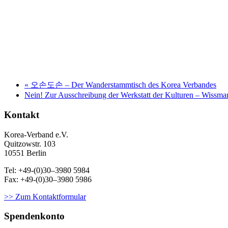
«
오손도손 – Der Wanderstammtisch des Korea Verbandes
Nein! Zur Ausschreibung der Werkstatt der Kulturen – Wissma
Kontakt
Korea-Ver­band e.V.
Quitzowstr. 103
10551 Berlin
Tel: +49-(0)30–3980 5984
Fax: +49-(0)30–3980 5986
>> Zum Kontaktformular
Spendenkonto