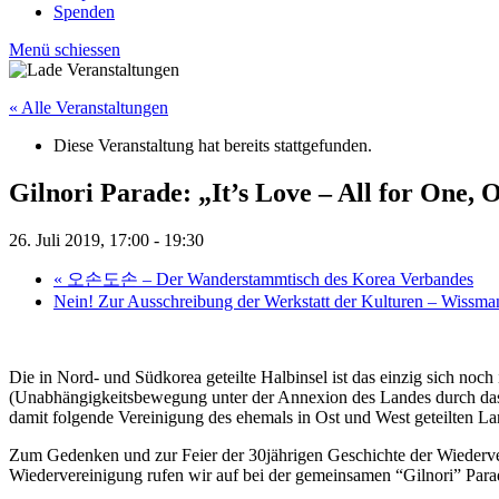
Spenden
Menü schiessen
« Alle Veranstaltungen
Diese Veranstaltung hat bereits stattgefunden.
Gilnori Parade: „It’s Love – All for One, O
26. Juli 2019, 17:00
-
19:30
«
오손도손 – Der Wanderstammtisch des Korea Verbandes
Nein! Zur Ausschreibung der Werkstatt der Kulturen – Wissma
Die in Nord- und Südkorea geteilte Halbinsel ist das einzig sich no
(Unabhängigkeitsbewegung unter der Annexion des Landes durch das K
damit folgende Vereinigung des ehemals in Ost und West geteilten La
Zum Gedenken und zur Feier der 30jährigen Geschichte der Wiederver
Wiedervereinigung rufen wir auf bei der gemeinsamen “Gilnori” Pa