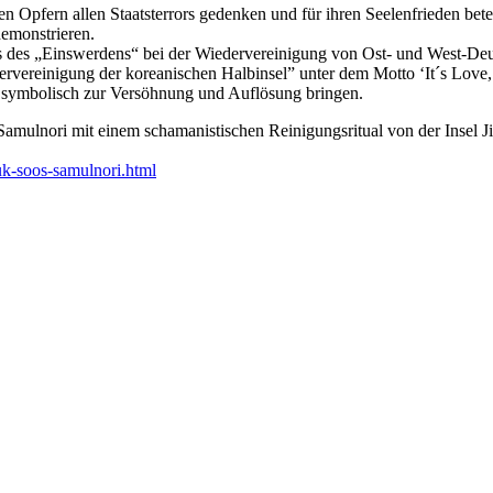
pfern allen Staatsterrors gedenken und für ihren Seelenfrieden bete
demonstrieren.
 des „Einswerdens“ bei der Wiedervereinigung von Ost- und West-Deut
edervereinigung der koreanischen Halbinsel” unter dem Motto ‘It´s L
 symbolisch zur Versöhnung und Auflösung bringen.
mulnori mit einem schamanistischen Reinigungsritual von der Insel 
uk-soos-samulnori.html