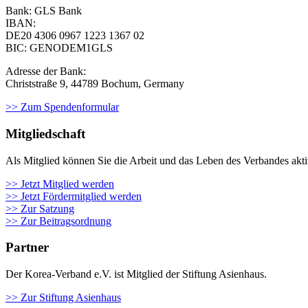
Bank: GLS Bank
IBAN:
DE20 4306 0967
1223 1367 02
BIC: GENODEM1GLS
Adresse der Bank:
Christstraße 9, 44789 Bochum, Germany
>> Zum Spendenformular
Mitgliedschaft
Als Mit­glied kön­nen Sie die Arbeit und das Leben des Ver­ban­des aktiv m
>> Jetzt Mitglied werden
>> Jetzt Fördermitglied werden
>> Zur Satzung
>> Zur Beitragsordnung
Partner
Der Korea-Verband e.V. ist Mitglied der Stiftung Asienhaus.
>> Zur Stiftung Asienhaus