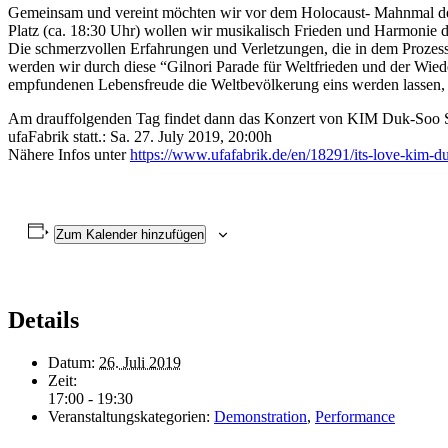
Gemeinsam und vereint möchten wir vor dem Holocaust- Mahnmal den O
Platz (ca. 18:30 Uhr) wollen wir musikalisch Frieden und Harmonie 
Die schmerzvollen Erfahrungen und Verletzungen, die in dem Prozess
werden wir durch diese “Gilnori Parade für Weltfrieden und der Wi
empfundenen Lebensfreude die Weltbevölkerung eins werden lassen,
Am drauffolgenden Tag findet dann das Konzert von KIM Duk-Soo Sa
ufaFabrik statt.: Sa. 27. July 2019, 20:00h
Nähere Infos unter
https://www.ufafabrik.de/en/18291/its-love-kim-d
Zum Kalender hinzufügen
Details
Datum:
26. Juli 2019
Zeit:
17:00 - 19:30
Veranstaltungskategorien:
Demonstration
,
Performance