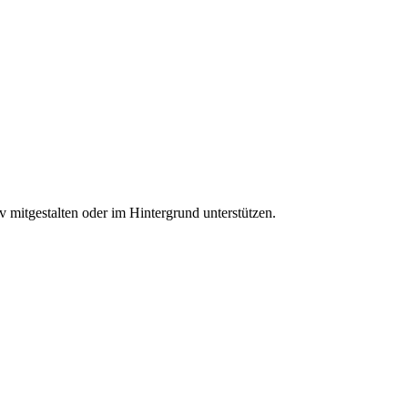
it­ge­stal­ten oder im Hin­ter­grund unter­stüt­zen.