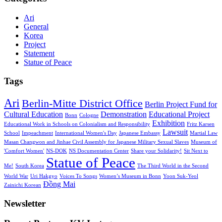
Ari
General
Korea
Project
Statement
Statue of Peace
Tags
Ari
Berlin-Mitte District Office
Berlin Project Fund for
Cultural Education
Demonstration
Educational Project
Bonn
Cologne
Exhibition
Educational Work in Schools on Colonialism and Responsibility
Fritz Karsen
Lawsuit
School
Impeachment
International Women's Day
Japanese Embassy
Martial Law
Masan Changwon and Jinhae Civil Assembly for Japanese Military Sexual Slaves
Museum of
'Comfort Women'
NS-DOK
NS Documentation Center
Share your Solidarity!
Sit Next to
Statue of Peace
Me!
South Korea
The Third World in the Second
World War
Uri Hakgyo
Voices To Songs
Women’s Museum in Bonn
Yoon Suk-Yeol
Đồng Mai
Zainichi Korean
Newsletter