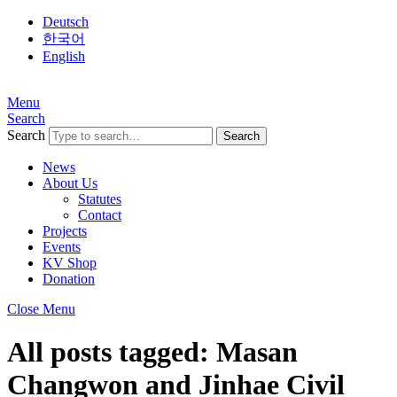
Deutsch
한국어
English
Menu
Search
Search
News
About Us
Statutes
Contact
Projects
Events
KV Shop
Donation
Close Menu
All posts tagged:
Masan
Changwon and Jinhae Civil