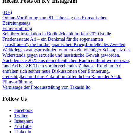
Recent Posts on KV Instagram
(DE)
Online-Vorführung zum 81. Jahrestag des Koreanischen
Befreiungstags
Filmvorführung
Seit ihrer Installation in Berlin-Moabit im Jahr 2020 ist die
Friedensstatue Ari – ein Denkmal für die sogenannten
„Trostfrauen“, die für die japanischen Kriegsbordelle des Zweiten
Weltkriegs zwangsprostituiert wurden - ein wichtiger Schauplatz des
Widerstands gegen sexuelle und rassistische Gewalt geworden.
Nachdem sie 2025 aus dem öffentlichen Raum entfernt worden war,
fand Ari bei ZK/U ein vorübergehendes Zuhause. Rund um Ari
entfalten sich seither neue Diskussionen über Erinnerung,
Gerechtigkeit und ihre Zukunft im öffentlichen Raum der Stadt.
Filmvorführung
Vernissage der Fotoausstellung von Takashi Ito
Follow Us
Facebook
Twitter
Instagram
YouTube
Linkedin