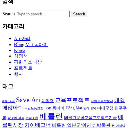
검색
Search
카테고리
Ari 아리
Đồng Mai 동마이
Korea
성명서
평화의소녀상
프로젝트
행사
태그
Save Ari
교육프로젝트
내옆
계엄령
8월 14일
나치기록박물관
에앉아봐
동마이 Đồng Mai
미테구청
민주주
독일노동조합 DGB
말레베어
베를린
베
의
베를린문화교육프로젝트기금
박영이 감독
법적조치
를린시장 카이베그너
베를린 일본군'위안부'박물관
본 여성박