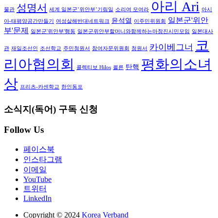
아리 Ari
성명서
물관
세계 일본군’위안부’기림일
소리여 모여라
아시
일본군'위안
윤석열
아-태평양공간만들기
여성살해반대네트워크
이주민위원회
부'문제
일본군'위안부'행동
일본군위안부할머니와함께하는마창진시민모임
일본대사
코
카이베그너
관
재일조선인
조선학교
주민청원서
참여자문위원회
청원서
리아협의회
평화의소녀
탄핵
콜렉티보 Hilos
쾰른
상
프리츠-카센학교
한인동포
소식지(독어) 구독 신청
Follow Us
페이스북
인스타그램
이메일
YouTube
트위터
LinkedIn
Copyright © 2024
Korea Verband