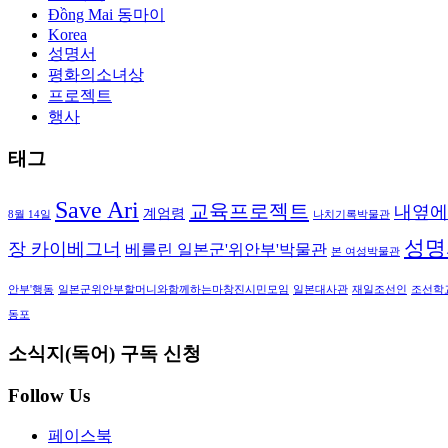
Đồng Mai 동마이
Korea
성명서
평화의소녀상
프로젝트
행사
태그
Save Ari
교육프로젝트
내옆에
계엄령
8월 14일
나치기록박물관
성명
장 카이베그너
베를린 일본군'위안부'박물관
본 여성박물관
안부'행동
일본군위안부할머니와함께하는마창진시민모임
일본대사관
재일조선인
조선학
동포
소식지(독어) 구독 신청
Follow Us
페이스북