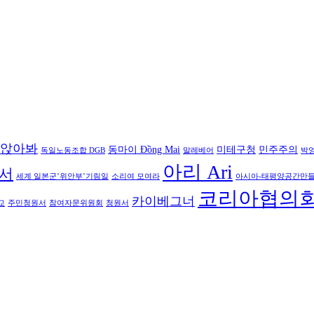
앉아봐
동마이 Đồng Mai
미테구청
민주주의
독일노동조합 DGB
말레베어
박
아리 Ari
서
세계 일본군’위안부’기림일
소리여 모여라
아시아-태평양공간만
코리아협의
카이베그너
교
주민청원서
참여자문위원회
청원서