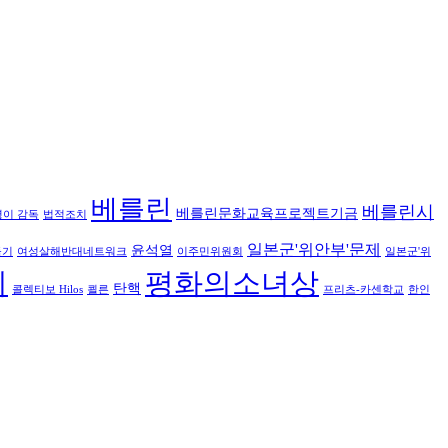
베를린
베를린시
베를린문화교육프로젝트기금
영이 감독
법적조치
일본군'위안부'문제
윤석열
들기
여성살해반대네트워크
이주민위원회
일본군'위
회
평화의소녀상
탄핵
콜렉티보 Hilos
쾰른
프리츠-카센학교
한인