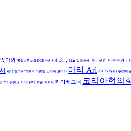
앉아봐
동마이 Đồng Mai
미테구청
민주주의
독일노동조합 DGB
말레베어
박
아리 Ari
서
세계 일본군’위안부’기림일
소리여 모여라
아시아-태평양공간만
코리아협의
카이베그너
교
주민청원서
참여자문위원회
청원서