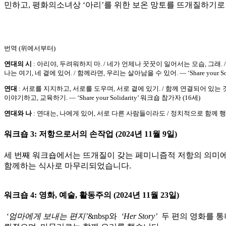
민하고, 평화의소녀상 ‘아리’를 위한 보온 망토를 뜨개질하기로
번역 (위에서부터)
연대의 시
: 아리야, 두려워하지 마. / 네가 언제나 꿋꿋이 일어서는 모습, 그래. 
나는 여기, 네 곁에 있어. / 함께라면, 우리는 살아남을 수 있어. — ‘Share your Sol
연대
: 서로를 지지하고, 서로를 도우며, 서로 곁에 있기. / 함께 연결되어 있는 
이야기하고, 교육하기. — ‘Share your Solidarity’ 워크숍 참가자 (16세)
연대와 나
: 연대는, 나에게 있어, 서로 다른 사람들이라도 / 정치적으로 함께 행동하는 것
워크숍 3: 저항으로서의 손작업 (2024년 11월 9일)
세 번째 워크숍에서는 뜨개질이 갖는 페미니즘적 저항의 의미에 
함께하는 식사로 마무리되었습니다.
워크숍 4: 영화, 예술, 활동주의 (2024년 11월 23일)
‘엄마에게 보내는 편지’
&nbsp와
‘Her Story’
두 편의 영화를 통