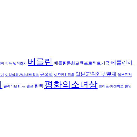
베를린
베를린시
베를린문화교육프로젝트기금
영이 감독
법적조치
일본군'위안부'문제
윤석열
들기
여성살해반대네트워크
이주민위원회
일본군'위
회
평화의소녀상
탄핵
콜렉티보 Hilos
쾰른
프리츠-카센학교
한인