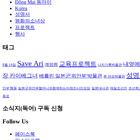
Đồng Mai 동마이
Korea
성명서
평화의소녀상
프로젝트
행사
태그
Save Ari
교육프로젝트
내옆에
계엄령
8월 14일
나치기록박물관
성명
장 카이베그너
베를린 일본군'위안부'박물관
본 여성박물관
안부'행동
일본군위안부할머니와함께하는마창진시민모임
일본대사관
재일조선인
조선학
동포
소식지(독어) 구독 신청
Follow Us
페이스북