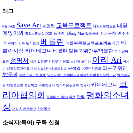
태그
Save Ari
교육프로젝트
내옆
계엄령
8월 14일
나치기록박물관
에앉아봐
동마이 Đồng Mai
미테구청
민주주
독일노동조합 DGB
말레베어
베를린
베
의
베를린문화교육프로젝트기금
박영이 감독
법적조치
를린시장 카이베그너
베를린 일본군'위안부'박물관
본 여성박
아리 Ari
성명서
물관
세계 일본군’위안부’기림일
소리여 모여라
아시
일본군'위안
윤석열
아-태평양공간만들기
여성살해반대네트워크
이주민위원회
부'문제
일본군'위안부'행동
일본군위안부할머니와함께하는마창진시민모임
일본대사
코
카이베그너
관
재일조선인
조선학교
주민청원서
참여자문위원회
청원서
리아협의회
평화의소녀
탄핵
콜렉티보 Hilos
쾰른
상
프리츠-카센학교
한인동포
소식지(독어) 구독 신청